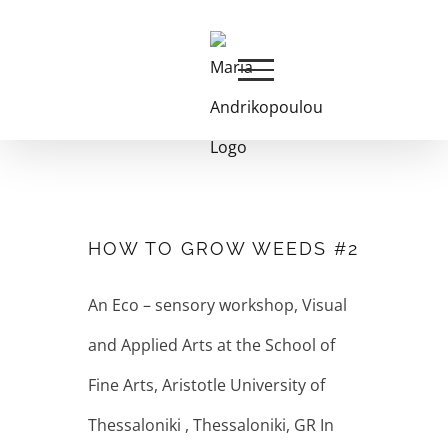
Skip
to
content
HOW TO GROW
WEEDS #2
HOW TO GROW WEEDS #2
An Eco – sensory workshop, Visual
and Applied Arts at the School of
Fine Arts, Aristotle University of
Thessaloniki , Thessaloniki, GR In